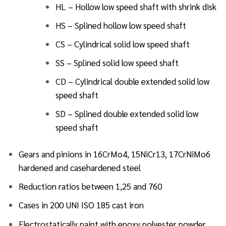
HL – Hollow low speed shaft with shrink disk
HS – Splined hollow low speed shaft
CS – Cylindrical solid low speed shaft
SS – Splined solid low speed shaft
CD – Cylindrical double extended solid low
speed shaft
SD – Splined double extended solid low
speed shaft
Gears and pinions in 16CrMo4, 15NiCr13, 17CrNiMo6
hardened and casehardened steel
Reduction ratios between 1,25 and 760
Cases in 200 UNI ISO 185 cast iron
Electrostatically paint with epoxy polyester powder,