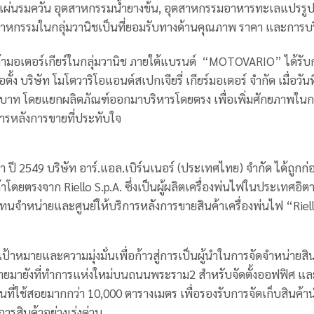
แผ่นรมควัน อุตสาหกรรมน้ำยางข้น, อุตสาหกรรมอาหารทะเลแปรรูป 
สาหกรรมในกลุ่มวานิชเป็นที่ยอมรับทางด้านคุณภาพ ราคา และการบริ
ค้ามอเตอร์เกียร์ในกลุ่มวานิช ภายใต้แบรนด์ “MOTOVARIO” ได้รับ
่อตั้ง บริษัท โมโตวาริโอแอนด์สเปกเจียรี่ เกียร์มอเตอร์ จำกัด เมื่อว
บาท โดยแยกผลิตภัณฑ์ออกมาบริหารโดยตรง เพื่อเพิ่มศักยภาพในการด
การหลังการขายที่ประทับใจ
า ปี 2549 บริษัท อาร์.แอล.เบิร์นเนอร์ (ประเทศไทย) จำกัด ได้ถูกก่อตั้
้าโดยตรงจาก Riello S.p.A. ซึ่งเป็นผู้ผลิตเครื่องพ่นไฟในประเทศอิตาล
ทนจำหน่ายและศูนย์ให้บริการหลังการขายสินค้าเครื่องพ่นไฟ “Riel
เป้าหมายและความมุ่งมั่นเพื่อก้าวสู่การเป็นผู้นำในการจัดจำหน่ายส
้ายมายังที่ทำการแห่งใหม่บนถนนพระราม2 สำหรับจัดตั้งออฟฟิศ และคลั
ื้นที่ใช้สอยมากกว่า 10,000 ตารางเมตร เพื่อรองรับการจัดเก็บสินค้าน
การสินค้าอย่างเร่งด่วน