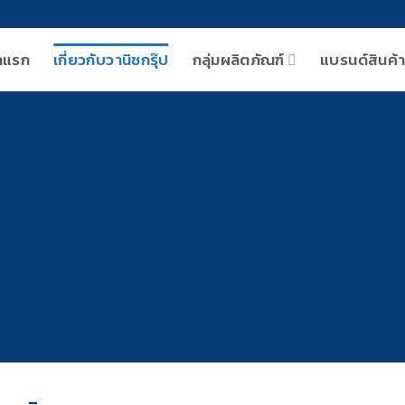
าแรก
เกี่ยวกับวานิชกรุ๊ป
กลุ่มผลิตภัณฑ์
แบรนด์สินค้