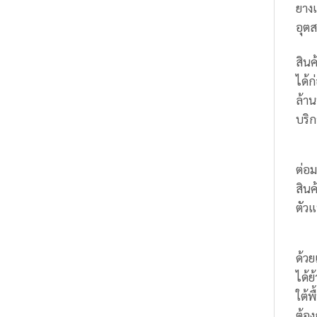
ยาง
อุต
สิน
ได้ก
ล้าน
บริ
ต่อม
สินค
ตัวแ
ด้วย
ได้ย
ใต้พ
ต้อง