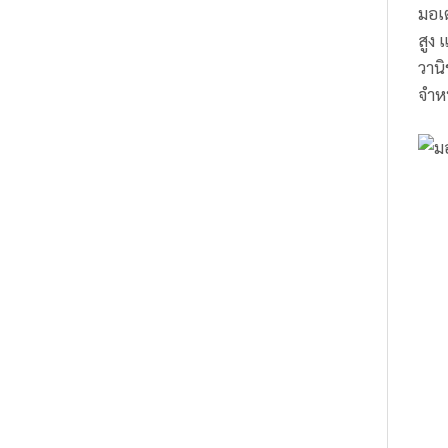
มอเต
สูง 
วานิ
จำห