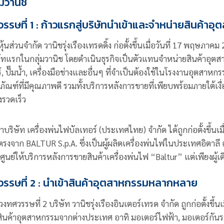
่มวานิช
รรษที่ 1 : ก้าวแรกสู่บริษัทนำเข้าและจำหน่ายสินค้าอ
หุ้นส่วนจำกัด วานิชรุ่งเรืองเทรดดิ้ง ก่อตั้งขึ้นเมื่อวันที่ 17 พฤษภ
ษัทแรกในกลุ่มวานิช โดยดำเนินธุรกิจเป็นตัวแทนจำหน่ายสินค้าอุ
ร์, ปั๊มน้ำ, เครื่องมือช่างและอื่นๆ ที่จำเป็นต้องใช้ในโรงงานอุตสาหกรรม
ภัณฑ์ที่มีคุณภาพดี รวมทั้งบริการหลังการขายที่เพียบพร้อมภายใต้เงื
งรวดเร็ว
าบริษัท เครื่องพ่นไฟบัลเทอร์ (ประเทศไทย) จำกัด ได้ถูกก่อตั้งขึ้นเม
รงจาก BALTUR S.p.A. ซึ่งเป็นผู้ผลิตเครื่องพ่นไฟในประเทศอิตาลี 
ูนย์ให้บริการหลังการขายสินค้าเครื่องพ่นไฟ “Baltur” แต่เพียงผู
รรษที่ 2 : นำเข้าสินค้าอุตสาหกรรมหลากหลาย
วงทศวรรษที่ 2 บริษัท วานิชรุ่งเรืองอินเตอร์เทรด จำกัด ถูกก่อตั้งขึ้น
สินค้าอุตสาหกรรมจากต่างประเทศ อาทิ มอเตอร์ไฟฟ้า, มอเตอร์กันระ